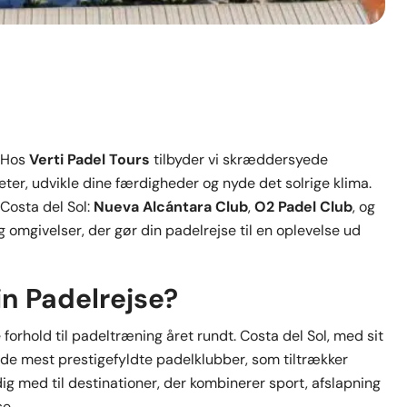
? Hos
Verti Padel Tours
tilbyder vi skræddersyede
teter, udvikle dine færdigheder og nyde det solrige klima.
Costa del Sol:
Nueva Alcántara Club
,
O2 Padel Club
, og
 og omgivelser, der gør din padelrejse til en oplevelse ud
in Padelrejse?
rhold til padeltræning året rundt. Costa del Sol, med sit
f de mest prestigefyldte padelklubber, som tiltrækker
 dig med til destinationer, der kombinerer sport, afslapning
se.