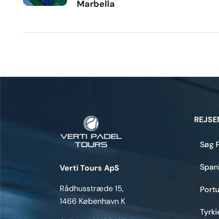
Marbella
REJSE
Søg P
Span
Verti Tours ApS
Rådhusstræde 15,
Portu
1466 København K
Tyrki