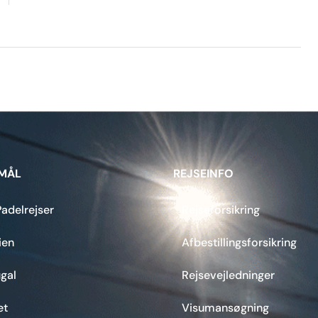
MÅL
REJSEINFO
adelrejser
Rejseforsikring
ien
Afbestillingsforsikring
gal
Rejsevejledninger
et
Visumansøgning