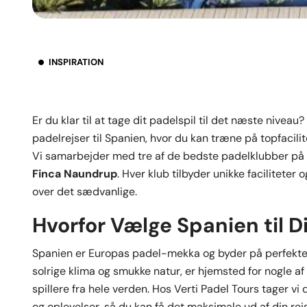
INSPIRATION
Er du klar til at tage dit padelspil til det næste niveau
padelrejser til Spanien, hvor du kan træne på topfacili
Vi samarbejder med tre af de bedste padelklubber på 
Finca Naundrup
. Hver klub tilbyder unikke faciliteter
over det sædvanlige.
Hvorfor Vælge Spanien til D
Spanien er Europas padel-mekka og byder på perfekte fo
solrige klima og smukke natur, er hjemsted for nogle a
spillere fra hele verden. Hos Verti Padel Tours tager vi
og oplevelser, så du kan få det maksimale ud af din rej