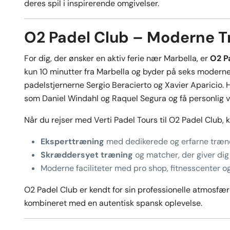
deres spil i inspirerende omgivelser.
O2 Padel Club – Moderne T
For dig, der ønsker en aktiv ferie nær Marbella, er
O2 P
kun 10 minutter fra Marbella og byder på seks modern
padelstjernerne Sergio Beracierto og Xavier Aparicio. 
som Daniel Windahl og Raquel Segura og få personlig ve
Når du rejser med Verti Padel Tours til O2 Padel Club, 
Eksperttræning
med dedikerede og erfarne træn
Skræddersyet træning
og matcher, der giver dig 
Moderne faciliteter med pro shop, fitnesscenter og
O2 Padel Club er kendt for sin professionelle atmosfære
kombineret med en autentisk spansk oplevelse.