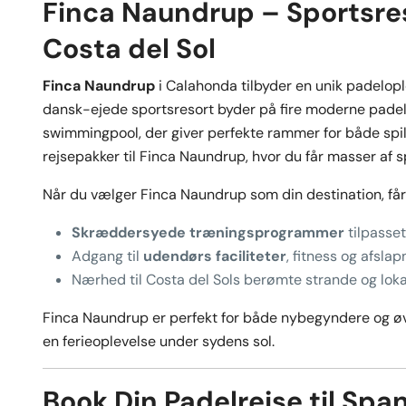
Finca Naundrup – Sportsres
Costa del Sol
Finca Naundrup
i Calahonda tilbyder en unik padelople
dansk-ejede sportsresort byder på fire moderne pade
swimmingpool, der giver perfekte rammer for både spil
rejsepakker til Finca Naundrup, hvor du får masser af s
Når du vælger Finca Naundrup som din destination, får
Skræddersyede træningsprogrammer
tilpasset
Adgang til
udendørs faciliteter
, fitness og afsla
Nærhed til Costa del Sols berømte strande og lok
Finca Naundrup er perfekt for både nybegyndere og øv
en ferieoplevelse under sydens sol.
Book Din Padelrejse til Spa