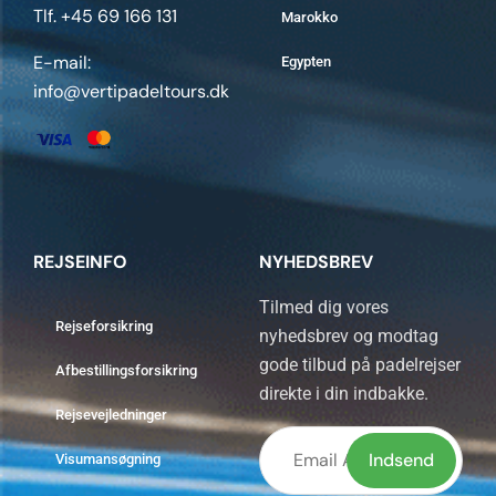
Tlf. +45 69 166 131
Marokko
E-mail:
Egypten
info@vertipadeltours.dk
REJSEINFO
NYHEDSBREV
Tilmed dig vores
Rejseforsikring
nyhedsbrev og modtag
gode tilbud på padelrejser
Afbestillingsforsikring
direkte i din indbakke.
Rejsevejledninger
Visumansøgning