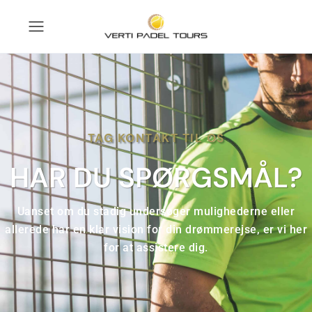
TAG KONTAKT TIL OS
HAR DU SPØRGSMÅL?
Uanset om du stadig undersøger mulighederne eller
allerede har en klar vision for din drømmerejse, er vi her
for at assistere dig.