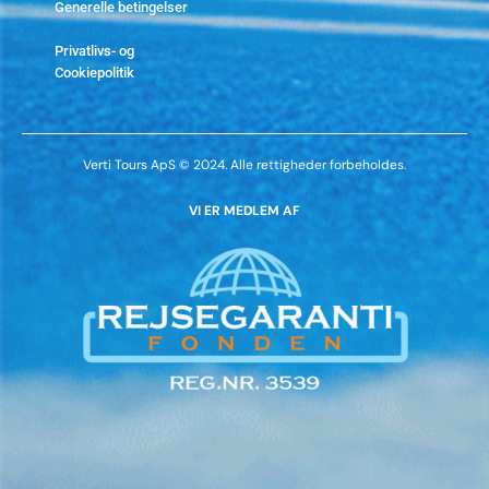
Generelle betingelser
Lad
venligst
Privatlivs- og
dette
Cookiepolitik
felt
være
tomt.
Verti Tours ApS © 2024. Alle rettigheder forbeholdes.
VI ER MEDLEM AF