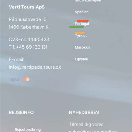
Søg Padelrejser
Verti Tours ApS
Spanien
Rådhusstræde 15,
Portugal
1466 København K
Tyrkiet
CVR-nr: 44185423
Tlf. +45 69 166 131
Marokko
E-mail:
Egypten
info@vertipadeltours.dk
REJSEINFO
NYHEDSBREV
Tilmed dig vores
Rejseforsikring