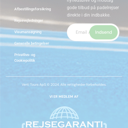
nyhedsbrev og modtag
gode tilbud på padelrejser
Afbestillingsforsikring
direkte i din indbakke.
Rejsevejledninger
Visumansøgning
Generelle betingelser
Lad
venligst
Privatlivs- og
dette
Cookiepolitik
felt
være
tomt.
Verti Tours ApS © 2024. Alle rettigheder forbeholdes.
VI ER MEDLEM AF