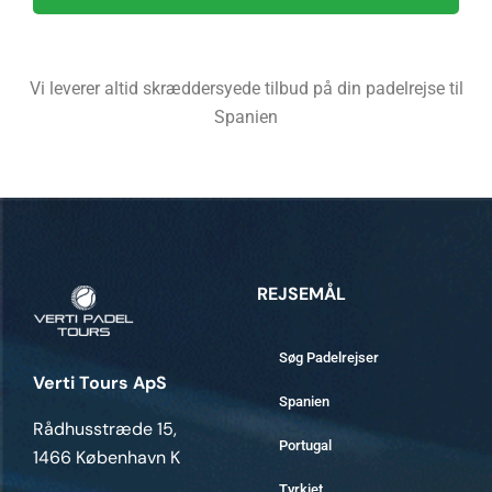
Vi leverer altid skræddersyede tilbud på din padelrejse til
Spanien
REJSEMÅL
Søg Padelrejser
Verti Tours ApS
Spanien
Rådhusstræde 15,
Portugal
1466 København K
Tyrkiet