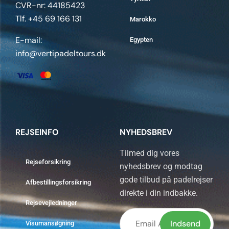
CVR-nr: 44185423
Tlf. +45 69 166 131
Marokko
E-mail:
Egypten
info@vertipadeltours.dk
REJSEINFO
NYHEDSBREV
Tilmed dig vores
Rejseforsikring
nyhedsbrev og modtag
gode tilbud på padelrejser
Afbestillingsforsikring
direkte i din indbakke.
Rejsevejledninger
Visumansøgning